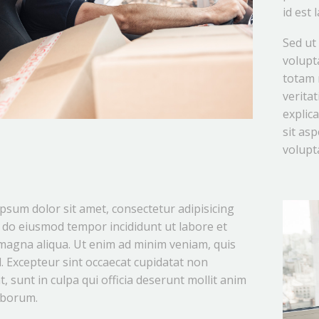
id est
Sed ut 
volupt
totam 
veritat
explic
sit as
volupta
psum dolor sit amet, consectetur adipisicing
ed do eiusmod tempor incididunt ut labore et
magna aliqua. Ut enim ad minim veniam, quis
. Excepteur sint occaecat cupidatat non
, sunt in culpa qui officia deserunt mollit anim
laborum.