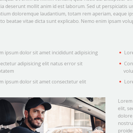
icia deserunt mollit anim id est laborum. Sed ut perspiciatis 
tium doloremque laudantium, totam rem aperiam, eaque ipsa 
cto beatae vitae dicta sunt explicabo. Nemo enim ipsam volu
m ipsum dolor sit amet incididunt adipisicing
Lore
ctetur adipisicing elit natus error sit
Cons
ptatem
vol
m ipsum dolor sit amet consectetur elit
Lore
Lorem 
elit, 
dolore
nostru
proiden