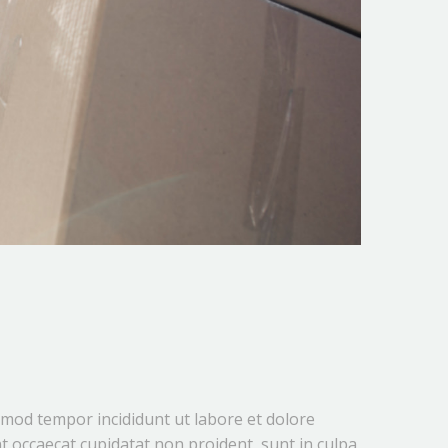
usmod tempor incididunt ut labore et dolore
t occaecat cupidatat non proident, sunt in culpa