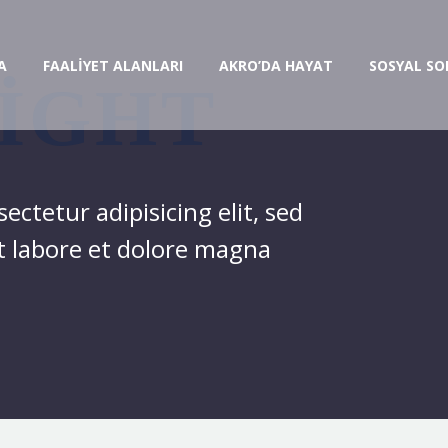
A
FAALİYET ALANLARI
AKRO’DA HAYAT
SOSYAL S
EIGHT
ctetur adipisicing elit, sed
t labore et dolore magna