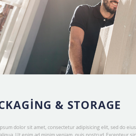
CKAGING & STORAGE
psum dolor sit amet, consectetur adipisicing elit, sed do ei
liqua. Ut enim ad minim veniam, quis nostrud. Excepteur sin