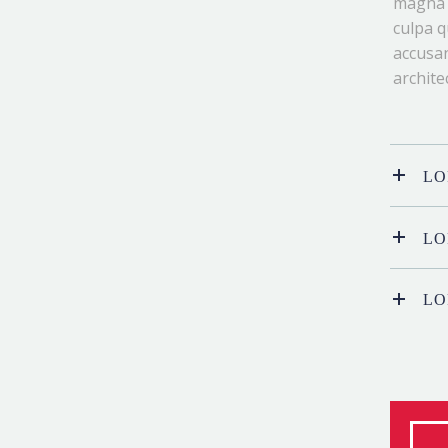
magna a
culpa q
accusan
archite
LO
LO
LO