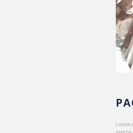
PA
Lorem i
magna a