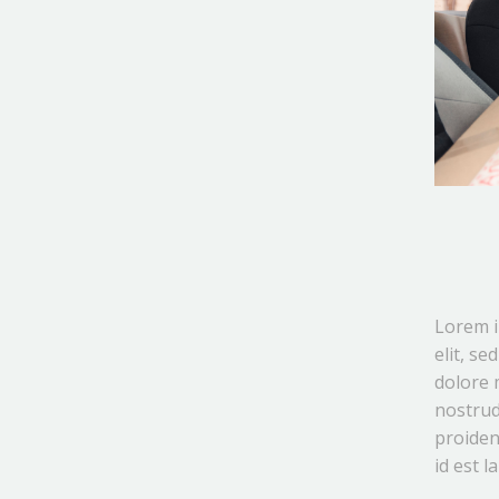
Lorem i
elit, s
dolore 
nostrud
proident
id est 