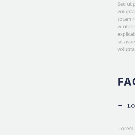
Sed ut 
volupta
totam r
veritati
explica
sit asp
voluptas
FA
LO
Lorem i