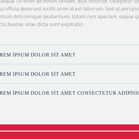
liqua. Ut enim ad minim veniam, quis nostrud. Excepteur sin
ui officia deserunt mollit anim id est laborum. Sed ut perspi
tium doloremque laudantium, totam rem aperiam, eaque ipsa 
cto beatae vitae dicta sunt explicabo.
REM IPSUM DOLOR SIT AMET
REM IPSUM DOLOR SIT AMET
REM IPSUM DOLOR SIT AMET CONSECTETUR ADIPISI