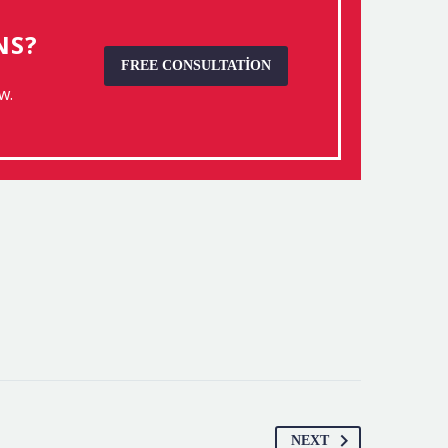
NS?
FREE CONSULTATION
w.
NEXT