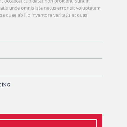
t occaecat cupidatat non proident, sunt in
ciatis unde omnis iste natus error sit voluptatem
quae ab illo inventore veritatis et quasi
CING