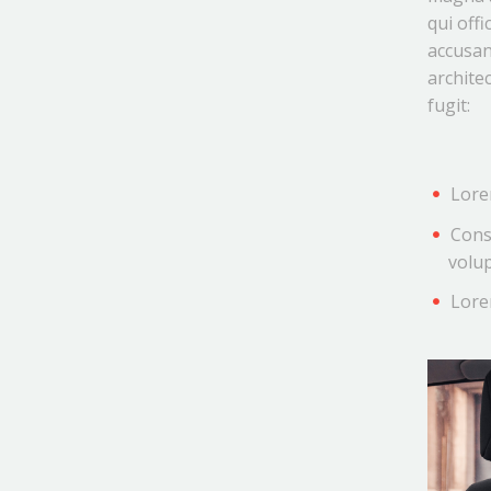
qui off
accusan
archite
fugit:
Lore
Conse
volu
Lore