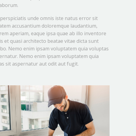
 laborum.
perspiciatis unde omnis iste natus error sit
atem accusantium doloremque laudantium,
rem aperiam, eaque ipsa quae ab illo inventore
is et quasi architecto beatae vitae dicta sunt
abo. Nemo enim ipsam voluptatem quia voluptas
pernatur. Nemo enim ipsam voluptatem quia
s sit aspernatur aut odit aut fugit.